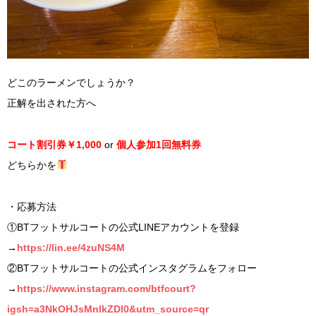
どこのラーメンでしょうか？
正解を出された方へ
コート割引券￥1,000
or
個人参加1回無料券
どちらかを
・応募方法
①BTフットサルコートの公式LINEアカウントを登録
→
https://lin.ee/4zuNS4M
②BTフットサルコートの公式インスタグラムをフォロー
→
https://www.instagram.com/btfcourt?
igsh=a3NkOHJsMnlkZDl0&utm_source=qr