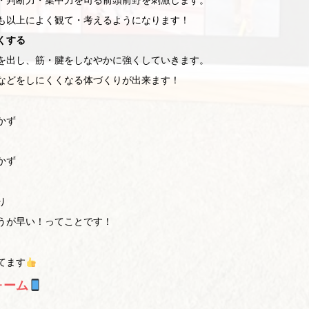
・判断力・集中力を司る前頭前野を刺激します。
も以上によく観て・考えるようになります！
くする
を出し、筋・腱をしなやかに強くしていきます。
などをしにくくなる体づくりが出来ます！
かず
かず
り
うが早い！ってことです！
てます
ォーム