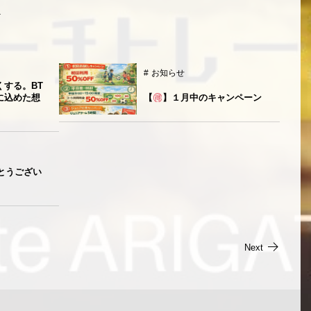
お知らせ
くする。BT
に込めた想
【
】１月中のキャンペーン
がとうござい
Next