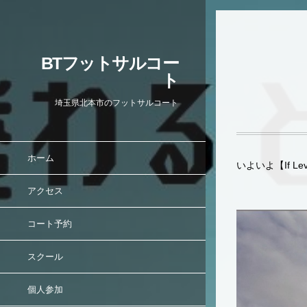
BTフットサルコー
ト
埼玉県北本市のフットサルコート
ホーム
いよいよ【If L
アクセス
コート予約
スクール
個人参加