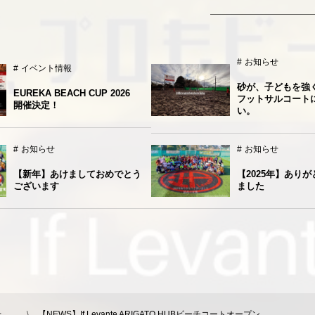
お知らせ
イベント情報
砂が、子どもを強
EUREKA BEACH CUP 2026
フットサルコート
開催決定！
い。
お知らせ
お知らせ
【新年】あけましておめでとう
【2025年】あり
ございます
ました
, …
【NEWS】If Levante ARIGATO HUBビーチコートオープン