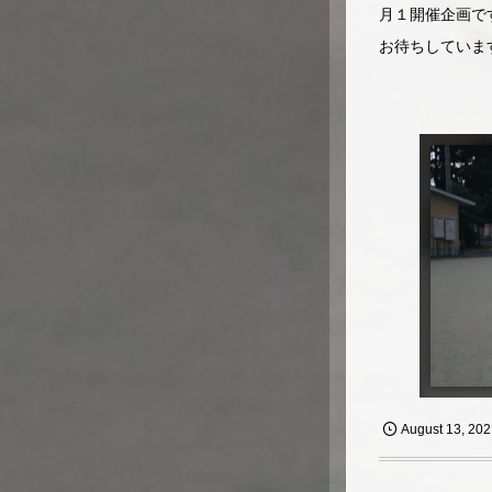
月１開催企画で
お待ちしていま
August
13
,
202