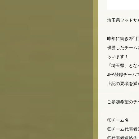
埼玉県フットサ
昨年に続き2回
優勝したチームに
らいます！
「埼玉県」とな
JFA登録チーム
上記の要項を満
ご参加希望のチ
①チーム名
②チーム代表者
③代表者連絡先